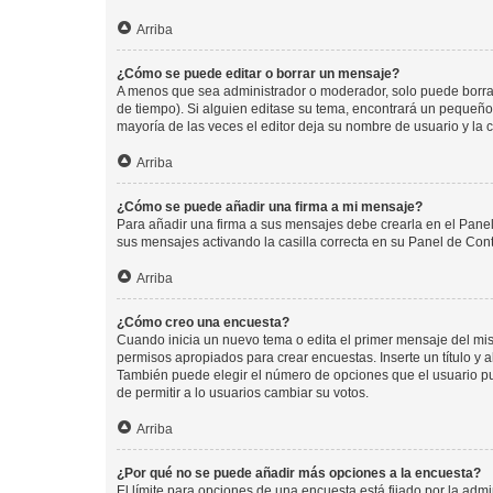
Arriba
¿Cómo se puede editar o borrar un mensaje?
A menos que sea administrador o moderador, solo puede borrar
de tiempo). Si alguien editase su tema, encontrará un pequeño 
mayoría de las veces el editor deja su nombre de usuario y l
Arriba
¿Cómo se puede añadir una firma a mi mensaje?
Para añadir una firma a sus mensajes debe crearla en el Panel
sus mensajes activando la casilla correcta en su Panel de Con
Arriba
¿Cómo creo una encuesta?
Cuando inicia un nuevo tema o edita el primer mensaje del mism
permisos apropiados para crear encuestas. Inserte un título y
También puede elegir el número de opciones que el usuario puede
de permitir a lo usuarios cambiar su votos.
Arriba
¿Por qué no se puede añadir más opciones a la encuesta?
El límite para opciones de una encuesta está fijado por la adm