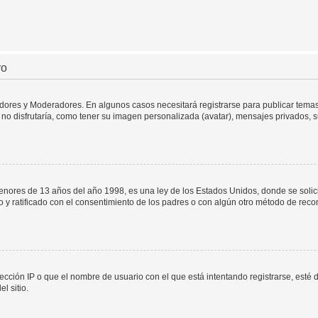
ro
adores y Moderadores. En algunos casos necesitará registrarse para publicar temas
no disfrutaría, como tener su imagen personalizada (avatar), mensajes privados, s
res de 13 años del año 1998, es una ley de los Estados Unidos, donde se solicita 
to y ratificado con el consentimiento de los padres o con algún otro método de rec
ección IP o que el nombre de usuario con el que está intentando registrarse, esté 
l sitio.