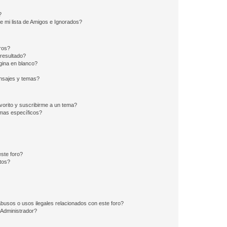
?
e mi lista de Amigos e Ignorados?
ros?
resultado?
ina en blanco?
nsajes y temas?
vorito y suscribirme a un tema?
emas específicos?
ste foro?
tos?
busos o usos ilegales relacionados con este foro?
Administrador?