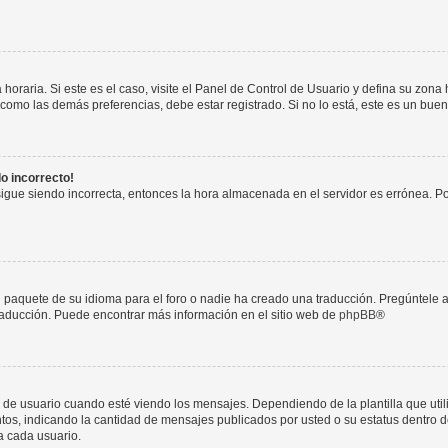
horaria. Si este es el caso, visite el Panel de Control de Usuario y defina su zona
 como las demás preferencias, debe estar registrado. Si no lo está, este es un bu
do incorrecto!
 sigue siendo incorrecta, entonces la hora almacenada en el servidor es errónea. P
 paquete de su idioma para el foro o nadie ha creado una traducción. Pregúntele a
 traducción. Puede encontrar más información en el sitio web de
phpBB
®
suario cuando esté viendo los mensajes. Dependiendo de la plantilla que utilice
ntos, indicando la cantidad de mensajes publicados por usted o su estatus dentro
a cada usuario.