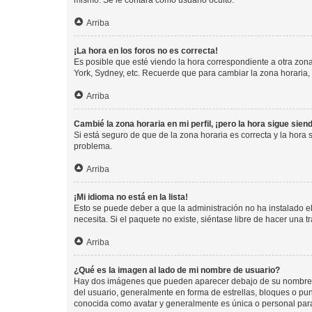
mismo. Se le contará como usuario oculto.
Arriba
¡La hora en los foros no es correcta!
Es posible que esté viendo la hora correspondiente a otra zona 
York, Sydney, etc. Recuerde que para cambiar la zona horaria,
Arriba
Cambié la zona horaria en mi perfil, ¡pero la hora sigue sien
Si está seguro de que de la zona horaria es correcta y la hora
problema.
Arriba
¡Mi idioma no está en la lista!
Esto se puede deber a que la administración no ha instalado el
necesita. Si el paquete no existe, siéntase libre de hacer una
Arriba
¿Qué es la imagen al lado de mi nombre de usuario?
Hay dos imágenes que pueden aparecer debajo de su nombre de u
del usuario, generalmente en forma de estrellas, bloques o pu
conocida como avatar y generalmente es única o personal par