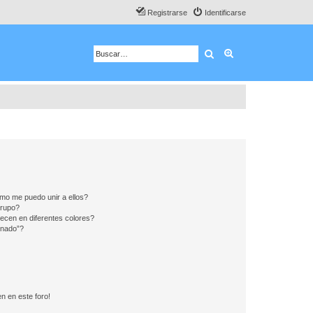
Registrarse
Identificarse
Buscar
Búsqueda avanza
mo me puedo unir a ellos?
Grupo?
ecen en diferentes colores?
inado”?
n en este foro!