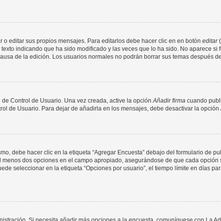
 o editar sus propios mensajes. Para editarlos debe hacer clic en en botón
editar
(
texto indicando que ha sido modificado y las veces que lo ha sido. No aparece si 
a causa de la edición. Los usuarios normales no podrán borrar sus temas después 
 de Control de Usuario. Una vez creada, active la opción
Añadir firma
cuando publi
trol de Usuario. Para dejar de añadirla en los mensajes, debe desactivar la opción
o, debe hacer clic en la etiqueta “Agregar Encuesta” debajo del formulario de publi
 al menos dos opciones en el campo apropiado, asegurándose de que cada opción se
 seleccionar en la etiqueta “Opciones por usuario”, el tiempo límite en días para 
inistración. Si necesita añadir más opciones a la encuesta, comuníquese con La Ad