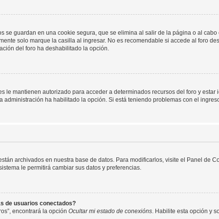
os se guardan en una cookie segura, que se elimina al salir de la página o al cab
ente solo marque la casilla al ingresar. No es recomendable si accede al foro des
tración del foro ha deshabilitado la opción.
les le mantienen autorizado para acceder a determinados recursos del foro y estar
 la administración ha habilitado la opción. Si está teniendo problemas con el ingres
 están archivados en nuestra base de datos. Para modificarlos, visite el Panel de 
 sistema le permitirá cambiar sus datos y preferencias.
as de usuarios conectados?
os”, encontrará la opción
Ocultar mi estado de conexións
. Habilite esta opción y 