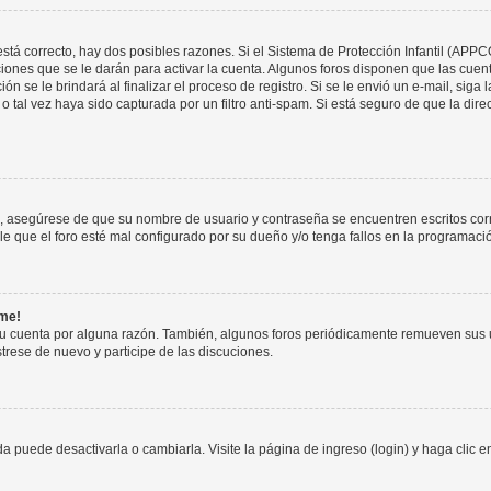
stá correcto, hay dos posibles razones. Si el Sistema de Protección Infantil (APPC
iones que se le darán para activar la cuenta. Algunos foros disponen que las cuen
ón se le brindará al finalizar el proceso de registro. Si se le envió un e-mail, siga
o tal vez haya sido capturada por un filtro anti-spam. Si está seguro de que la di
o, asegúrese de que su nombre de usuario y contraseña se encuentren escritos co
 que el foro esté mal configurado por su dueño y/o tenga fallos en la programació
rme!
su cuenta por alguna razón. También, algunos foros periódicamente remueven sus 
strese de nuevo y participe de las discuciones.
 puede desactivarla o cambiarla. Visite la página de ingreso (login) y haga clic 