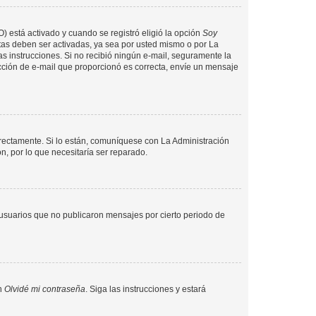
O) está activado y cuando se registró eligió la opción
Soy
tas deben ser activadas, ya sea por usted mismo o por La
 las instrucciones. Si no recibió ningún e-mail, seguramente la
rección de e-mail que proporcionó es correcta, envíe un mensaje
rrectamente. Si lo están, comuníquese con La Administración
n, por lo que necesitaría ser reparado.
usuarios que no publicaron mensajes por cierto periodo de
en
Olvidé mi contraseña
. Siga las instrucciones y estará