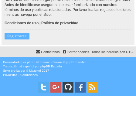
Antes de identificarse asegúrese de estar familiarizado con nuestros
términos de uso y políticas relacionadas. Por favor lea las reglas de los foros
mientras navega por el Sitio.
Condiciones de uso
|
Política de privacidad
Registrarse
Contáctenos
Borrar cookies
Todos los horarios son
UTC
Desarrollado por
phpBB
® Forum Software © phpBB Limited
Traducción al español por
phpBB España
Style
proflat
por ©
Mazeltof
2017
Privacidad
|
Condiciones