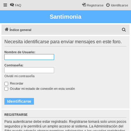
FAQ
Registrarse
Identificarse
Santimonia
B
Índice general
u
Necesita identificarse para enviar mensajes en este foro.
s
c
Nombre de Usuario:
a
r
Contraseña:
Olvidé mi contraseña
Recordar
Ocultar mi estado de conexión en esta sesión
REGISTRARSE
Para autenticarse debe estar registrado. Registrarse tomará solo unos pocos
segundos y le permitirá un amplio acceso al sistema. La Administración del
Sitio puede además otorgar permisos adicionales a los usuarios registrados.