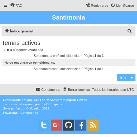
FAQ
Registrarse
Identificarse
Santimonia
B
Índice general
u
Temas activos
s
Ir a búsqueda avanzada
c
Se encontraron 0 coincidencias • Página
1
de
1
a
No se encontraron coincidencias.
r
Se encontraron 0 coincidencias • Página
1
de
1
Ir a
Contáctenos
Borrar cookies
Todos los horarios son
UTC
Desarrollado por
phpBB
® Forum Software © phpBB Limited
Traducción al español por
phpBB España
Style
proflat
por ©
Mazeltof
2017
Privacidad
|
Condiciones