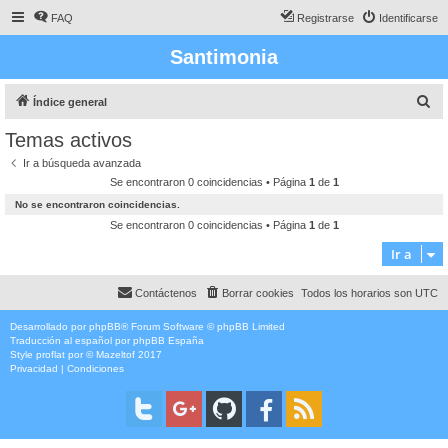
FAQ
Registrarse
Identificarse
Santimonia
B
Índice general
u
Temas activos
s
Ir a búsqueda avanzada
c
Se encontraron 0 coincidencias • Página
1
de
1
a
No se encontraron coincidencias.
r
Se encontraron 0 coincidencias • Página
1
de
1
Ir a
Contáctenos
Borrar cookies
Todos los horarios son
UTC
Desarrollado por
phpBB
® Forum Software © phpBB Limited
Traducción al español por
phpBB España
Style
proflat
por ©
Mazeltof
2017
Privacidad
|
Condiciones