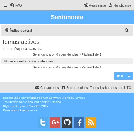
FAQ
Registrarse
Identificarse
Santimonia
B
Índice general
u
Temas activos
s
Ir a búsqueda avanzada
c
Se encontraron 0 coincidencias • Página
1
de
1
a
No se encontraron coincidencias.
r
Se encontraron 0 coincidencias • Página
1
de
1
Ir a
Contáctenos
Borrar cookies
Todos los horarios son
UTC
Desarrollado por
phpBB
® Forum Software © phpBB Limited
Traducción al español por
phpBB España
Style
proflat
por ©
Mazeltof
2017
Privacidad
|
Condiciones