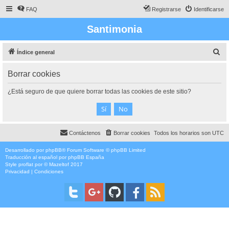
FAQ
Registrarse
Identificarse
Santimonia
B
Índice general
u
Borrar cookies
s
c
¿Está seguro de que quiere borrar todas las cookies de este sitio?
a
r
Contáctenos
Borrar cookies
Todos los horarios son
UTC
Desarrollado por
phpBB
® Forum Software © phpBB Limited
Traducción al español por
phpBB España
Style
proflat
por ©
Mazeltof
2017
Privacidad
|
Condiciones