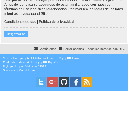
Antes de identificarse asegúrese de estar familiarizado con nuestros
términos de uso y políticas relacionadas. Por favor lea las reglas de los foros
mientras navega por el Sitio.
Condiciones de uso
|
Política de privacidad
Registrarse
Contáctenos
Borrar cookies
Todos los horarios son
UTC
Desarrollado por
phpBB
® Forum Software © phpBB Limited
Traducción al español por
phpBB España
Style
proflat
por ©
Mazeltof
2017
Privacidad
|
Condiciones