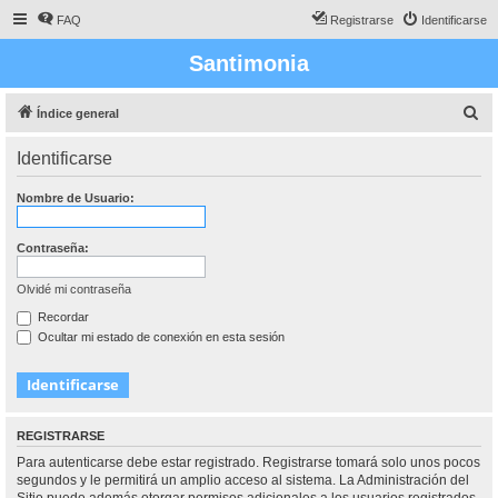
FAQ
Registrarse
Identificarse
Santimonia
B
Índice general
u
Identificarse
s
c
Nombre de Usuario:
a
r
Contraseña:
Olvidé mi contraseña
Recordar
Ocultar mi estado de conexión en esta sesión
REGISTRARSE
Para autenticarse debe estar registrado. Registrarse tomará solo unos pocos
segundos y le permitirá un amplio acceso al sistema. La Administración del
Sitio puede además otorgar permisos adicionales a los usuarios registrados.