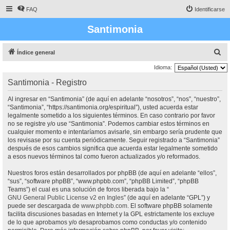
FAQ
Identificarse
Santimonia
B
Índice general
u
Idioma:
s
Santimonia - Registro
c
Al ingresar en “Santimonia” (de aquí en adelante “nosotros”, “nos”, “nuestro”,
a
“Santimonia”, “https://santimonia.org/espiritual”), usted acuerda estar
r
legalmente sometido a los siguientes términos. En caso contrario por favor
no se registre y/o use “Santimonia”. Podemos cambiar estos términos en
cualquier momento e intentaríamos avisarle, sin embargo sería prudente que
los revisase por su cuenta periódicamente. Seguir registrado a “Santimonia”
después de esos cambios significa que acuerda estar legalmente sometido
a esos nuevos términos tal como fueron actualizados y/o reformados.
Nuestros foros están desarrollados por phpBB (de aquí en adelante “ellos”,
“sus”, “software phpBB”, “www.phpbb.com”, “phpBB Limited”, “phpBB
Teams”) el cual es una solución de foros liberada bajo la “
GNU General Public License v2 en Ingles
” (de aquí en adelante “GPL”) y
puede ser descargada de
www.phpbb.com
. El software phpBB solamente
facilita discusiones basadas en Internet y la GPL estrictamente los excluye
de lo que aprobamos y/o desaprobamos como conductas y/o contenido