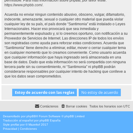
permisible. Para más información sobre phpBB, por favor visite:
https://www.phpbb.com/
.
Acuerda no enviar ningun contenido abusivo, obsceno, vulgar, difamatorio,
indecente, amenazante, sexual o cualquier otro material que pueda violar
cualquier ley de su país, el país donde “Santimonia” está instalado o Leyes
Internacionales. Hacer eso provocará que sea inmediata y
permanentemente expulsado y, si lo creemos oportuno, con notificación a su
Proveedor de Servicios de Internet. Las direcciones IP de todos los envíos
son registradas como ayuda para reforzar estas condiciones. Acuerda que
“Santimonia” tiene derecho a eliminar, editar, mover o cerrar cualquier tema
en cualquier momento que lo creamos conveniente. Como usuario acuerda
que cualquier información que haya ingresado será almacenada en una
base de datos. Dado que esta información no será compartida con ninguna
tercera parte sin su consentimiento, ni “Santimonia” ni phpBB podrán
considerarse responsables por cualquier intento de hacking que conlleve a
que los datos sean comprometidos.
Contáctenos
Borrar cookies
Todos los horarios son
UTC
Desarrollado por
phpBB
® Forum Software © phpBB Limited
Traducción al español por
phpBB España
Style
proflat
por ©
Mazeltof
2017
Privacidad
|
Condiciones