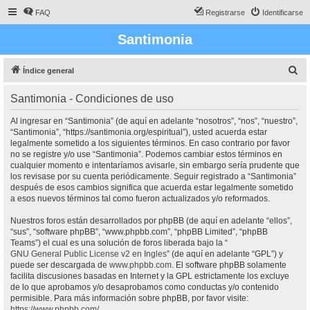
FAQ
Registrarse
Identificarse
Santimonia
B
Índice general
u
Santimonia - Condiciones de uso
s
c
Al ingresar en “Santimonia” (de aquí en adelante “nosotros”, “nos”, “nuestro”,
“Santimonia”, “https://santimonia.org/espiritual”), usted acuerda estar
a
legalmente sometido a los siguientes términos. En caso contrario por favor
r
no se registre y/o use “Santimonia”. Podemos cambiar estos términos en
cualquier momento e intentaríamos avisarle, sin embargo sería prudente que
los revisase por su cuenta periódicamente. Seguir registrado a “Santimonia”
después de esos cambios significa que acuerda estar legalmente sometido
a esos nuevos términos tal como fueron actualizados y/o reformados.
Nuestros foros están desarrollados por phpBB (de aquí en adelante “ellos”,
“sus”, “software phpBB”, “www.phpbb.com”, “phpBB Limited”, “phpBB
Teams”) el cual es una solución de foros liberada bajo la “
GNU General Public License v2 en Ingles
” (de aquí en adelante “GPL”) y
puede ser descargada de
www.phpbb.com
. El software phpBB solamente
facilita discusiones basadas en Internet y la GPL estrictamente los excluye
de lo que aprobamos y/o desaprobamos como conductas y/o contenido
permisible. Para más información sobre phpBB, por favor visite:
https://www.phpbb.com/
.