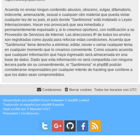
Acuerda no enviar ningun contenido abusivo, obsceno, vulgar, difamatorio,
indecente, amenazante, sexual o cualquier otro material que pueda violar
cualquier ley de su país, el país donde “Santimonia” está instalado o Leyes
Internacionales. Hacer eso provocará que sea inmediata y
permanentemente expulsado y, si lo creemos oportuno, con notificación a su
Proveedor de Servicios de Internet. Las direcciones IP de todos los envíos
son registradas como ayuda para reforzar estas condiciones. Acuerda que
“Santimonia” tiene derecho a eliminar, editar, mover o cerrar cualquier tema
en cualquier momento que lo creamos conveniente. Como usuario acuerda
que cualquier información que haya ingresado será almacenada en una
base de datos. Dado que esta información no será compartida con ninguna
tercera parte sin su consentimiento, ni “Santimonia” ni phpBB podrán
considerarse responsables por cualquier intento de hacking que conlleve a
que los datos sean comprometidos.
Contáctenos
Borrar cookies
Todos los horarios son
UTC
Desarrollado por
phpBB
® Forum Software © phpBB Limited
Traducción al español por
phpBB España
Style
proflat
por ©
Mazeltof
2017
Privacidad
|
Condiciones