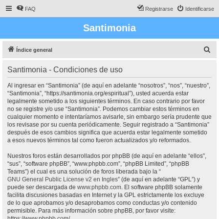
FAQ
Registrarse
Identificarse
Santimonia
B
Índice general
u
Santimonia - Condiciones de uso
s
c
Al ingresar en “Santimonia” (de aquí en adelante “nosotros”, “nos”, “nuestro”,
“Santimonia”, “https://santimonia.org/espiritual”), usted acuerda estar
a
legalmente sometido a los siguientes términos. En caso contrario por favor
r
no se registre y/o use “Santimonia”. Podemos cambiar estos términos en
cualquier momento e intentaríamos avisarle, sin embargo sería prudente que
los revisase por su cuenta periódicamente. Seguir registrado a “Santimonia”
después de esos cambios significa que acuerda estar legalmente sometido
a esos nuevos términos tal como fueron actualizados y/o reformados.
Nuestros foros están desarrollados por phpBB (de aquí en adelante “ellos”,
“sus”, “software phpBB”, “www.phpbb.com”, “phpBB Limited”, “phpBB
Teams”) el cual es una solución de foros liberada bajo la “
GNU General Public License v2 en Ingles
” (de aquí en adelante “GPL”) y
puede ser descargada de
www.phpbb.com
. El software phpBB solamente
facilita discusiones basadas en Internet y la GPL estrictamente los excluye
de lo que aprobamos y/o desaprobamos como conductas y/o contenido
permisible. Para más información sobre phpBB, por favor visite:
https://www.phpbb.com/
.