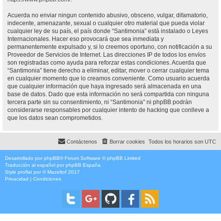
Acuerda no enviar ningun contenido abusivo, obsceno, vulgar, difamatorio,
indecente, amenazante, sexual o cualquier otro material que pueda violar
cualquier ley de su país, el país donde “Santimonia” está instalado o Leyes
Internacionales. Hacer eso provocará que sea inmediata y
permanentemente expulsado y, si lo creemos oportuno, con notificación a su
Proveedor de Servicios de Internet. Las direcciones IP de todos los envíos
son registradas como ayuda para reforzar estas condiciones. Acuerda que
“Santimonia” tiene derecho a eliminar, editar, mover o cerrar cualquier tema
en cualquier momento que lo creamos conveniente. Como usuario acuerda
que cualquier información que haya ingresado será almacenada en una
base de datos. Dado que esta información no será compartida con ninguna
tercera parte sin su consentimiento, ni “Santimonia” ni phpBB podrán
considerarse responsables por cualquier intento de hacking que conlleve a
que los datos sean comprometidos.
Contáctenos
Borrar cookies
Todos los horarios son
UTC
Desarrollado por
phpBB
® Forum Software © phpBB Limited
Traducción al español por
phpBB España
Style
proflat
por ©
Mazeltof
2017
Privacidad
|
Condiciones