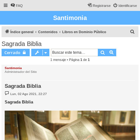
FAQ
Registrarse
Identificarse
Santimonia
B
Índice general
Contenidos
Libros en Dominio Público
u
Sagrada Biblia
s
Buscar
Búsqueda av
Cerrado
c
1 mensaje • Página
1
de
1
a
Santimonia
r
Administrador del Sitio
Sagrada Biblia
M
Lun, 02 Ago 2021, 22:27
e
n
Sagrada Biblia
s
a
j
e