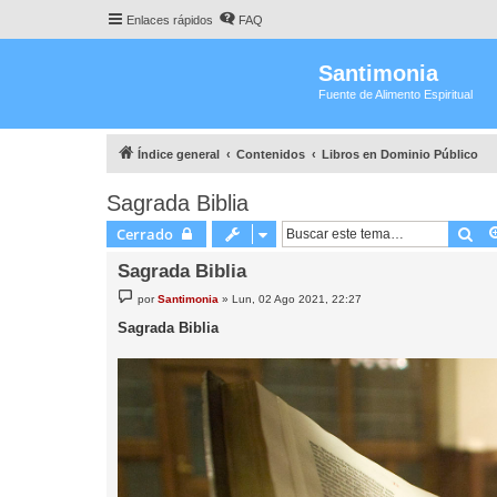
Enlaces rápidos
FAQ
Santimonia
Fuente de Alimento Espiritual
Índice general
Contenidos
Libros en Dominio Público
Sagrada Biblia
Bu
Cerrado
Sagrada Biblia
M
por
Santimonia
»
Lun, 02 Ago 2021, 22:27
e
n
Sagrada Biblia
s
a
j
e